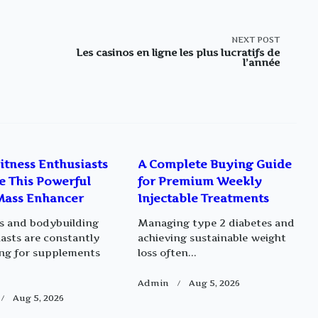
NEXT POST
Les casinos en ligne les plus lucratifs de
l’année
tness Enthusiasts
A Complete Buying Guide
e This Powerful
for Premium Weekly
Mass Enhancer
Injectable Treatments
an>
es and bodybuilding
Managing type 2 diabetes and
asts are constantly
achieving sustainable weight
ing for supplements
loss often...
Admin
Aug 5, 2026
Aug 5, 2026