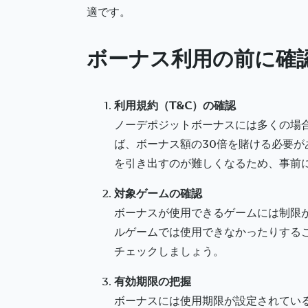
適です。
ボーナス利用の前に確
利用規約（T&C）の確認
ノーデポジットボーナスには多くの場
ば、ボーナス額の30倍を賭ける必要
を引き出すのが難しくなるため、事前
対象ゲームの確認
ボーナスが使用できるゲームには制限
ルゲームでは使用できなかったりする
チェックしましょう。
有効期限の把握
ボーナスには使用期限が設定されてい