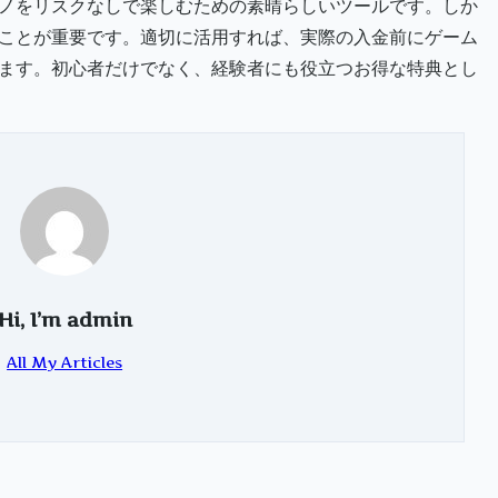
ノをリスクなしで楽しむための素晴らしいツールです。しか
ことが重要です。適切に活用すれば、実際の入金前にゲーム
ます。初心者だけでなく、経験者にも役立つお得な特典とし
Hi, I’m
admin
All My Articles